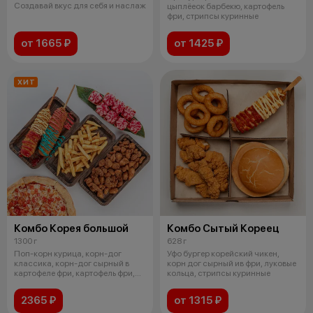
Создавай вкус для себя и наслаж
цыплёеок барбекю, картофель
фри, стрипсы куринные
от 1665 ₽
от 1425 ₽
ХИТ
Комбо Корея большой
Комбо Сытый Кореец
1300 г
628 г
Поп-корн курица, корн-дог
Уфо бургер корейский чикен,
классика, корн-дог сырный в
корн дог сырный ив фри, луковые
картофеле фри, картофель фри,
кольца, стрипсы куринные
пицца
2365 ₽
от 1315 ₽