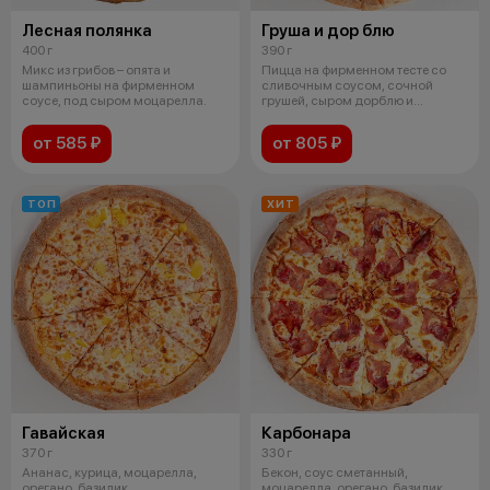
Лесная полянка
Груша и дор блю
400 г
390 г
Микс из грибов – опята и
Пицца на фирменном тесте со
шампиньоны на фирменном
сливочным соусом, сочной
соусе, под сыром моцарелла.
грушей, сыром дорблю и
бальзамическим
от 585 ₽
от 805 ₽
ТОП
ХИТ
Гавайская
Карбонара
370 г
330 г
Ананас, курица, моцарелла,
Бекон, соус сметанный,
орегано, базилик
моцарелла, орегано, базилик