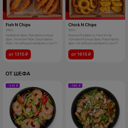
Fish N Chips
Chick N Chips
480 г
500 г
Креветки фри, Луковые кольца
Крылья Буффало, Наггетсф,
фри, Тилапия Фри, Картофель
Луковые Кольца фри, Картофель
Фри. Не забудьте выбрать соус!!!
фри. Не забудте выбрать соус!!!
от 1315 ₽
от 1615 ₽
ОТ ШЕФА
−210 ₽
−180 ₽