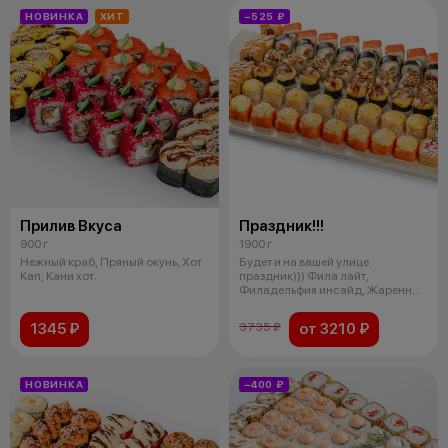
НОВИНКА
ХИТ
−525 ₽
Прилив Вкуса
Праздник!!!
900 г
1900 г
Нежный краб, Пряный окунь, Хот
Будет и на вашей улице
Кап, Кани хот.
праздник))) Фила лайт,
Филадельфия инсайд, Жаренный
спайси туна, Кр
1345 ₽
от 3210 ₽
3735 ₽
НОВИНКА
−400 ₽