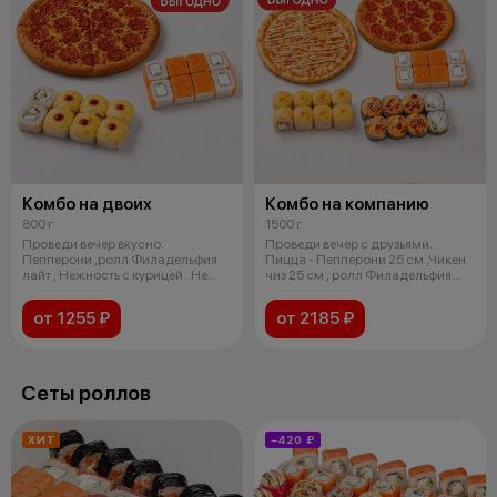
Комбо на двоих
Комбо на компанию
800 г
1500 г
Проведи вечер вкусно.
Проведи вечер с друзьями.
Пепперони ,ролл Филадельфия
Пицца - Пепперони 25 см ,Чикен
лайт , Нежность с курицей . Не
чиз 25 см , ролл Филадельфия
забудь д
лайт
от 1255 ₽
от 2185 ₽
Сеты роллов
ХИТ
−420 ₽