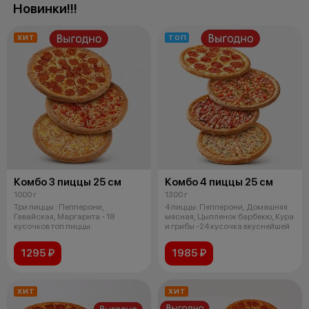
Новинки!!!
ХИТ
ТОП
Комбо 3 пиццы 25 см
Комбо 4 пиццы 25 см
1000 г
1300 г
Три пиццы : Пепперони,
4 пиццы: Пепперони, Домашняя
Гавайская, Маргарита - 18
мясная, Цыпленок барбекю, Кура
кусочков топ пиццы.
и грибы -24 кусочка вкуснейшей
1295 ₽
1985 ₽
ХИТ
ХИТ