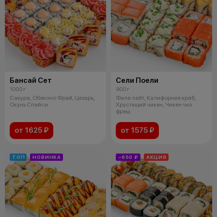
Бансай Сет
Сели Поели
1000 г
900 г
Сакура, Обеконо Фрай, Цезарь,
Фила лайт, Калифорния краб,
Окунь Спайси
Хрустящий чикен, Чикен чиз
фреш.
от 1625 ₽
от 1575 ₽
ТОП
НОВИНКА
−650 ₽
АКЦИЯ