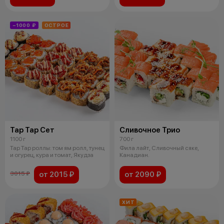
−1000 ₽
ОСТРОЕ
Тар Тар Сет
Сливочное Трио
1100 г
700 г
Тар Тар роллы: том ям ролл, тунец
Фила лайт, Сливочный сяке,
и огурец, кура и томат, Якудза
Канадиан.
от 2015 ₽
от 2090 ₽
3015 ₽
ХИТ