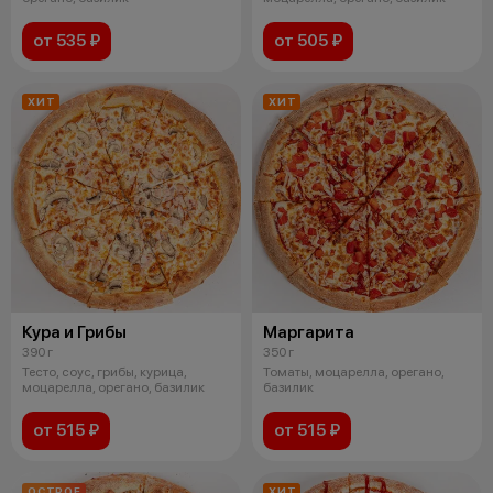
от 535 ₽
от 505 ₽
ХИТ
ХИТ
Кура и Грибы
Маргарита
390 г
350 г
Тесто, соус, грибы, курица,
Томаты, моцарелла, орегано,
моцарелла, орегано, базилик
базилик
от 515 ₽
от 515 ₽
ОСТРОЕ
ХИТ