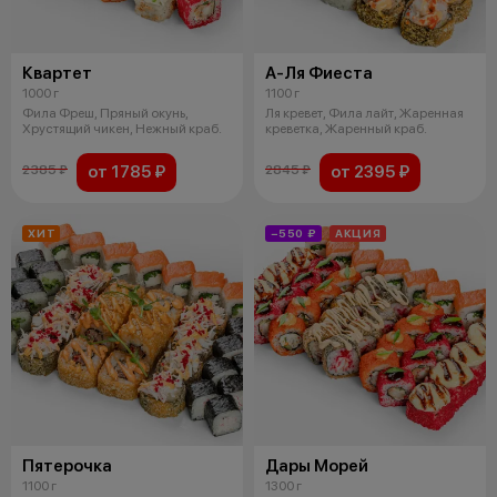
Квартет
А-Ля Фиеста
1000 г
1100 г
Фила Фреш, Пряный окунь,
Ля кревет, Фила лайт, Жаренная
Хрустящий чикен, Нежный краб.
креветка, Жаренный краб.
от 1785 ₽
от 2395 ₽
2385 ₽
2845 ₽
ХИТ
−550 ₽
АКЦИЯ
Пятерочка
Дары Морей
1100 г
1300 г