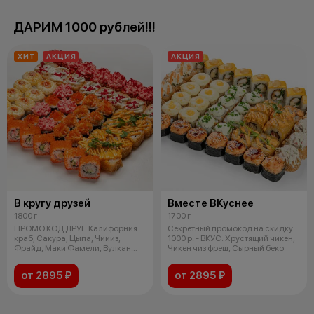
ДАРИМ 1000 рублей!!!
ХИТ
АКЦИЯ
АКЦИЯ
В кругу друзей
Вместе ВКуснее
1800 г
1700 г
ПРОМО КОД ДРУГ. Калифорния
Секретный промокод на скидку
краб, Сакура, Цыпа, Чиииз,
1000 р. - ВКУС. Хрустящий чикен,
Фрайд, Маки Фамели, Вулкан
Чикен чиз фреш, Сырный беко
краб
от 2895 ₽
от 2895 ₽