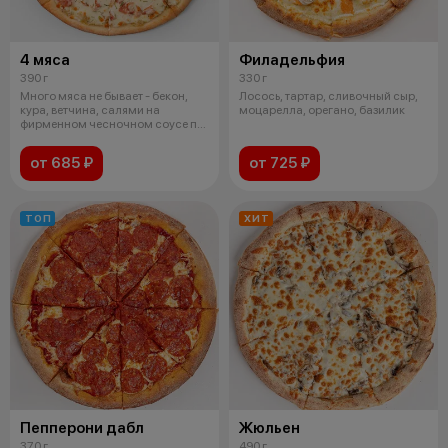
4 мяса
Филадельфия
390 г
330 г
Много мяса не бывает - бекон,
Лосось, тартар, сливочный сыр,
кура, ветчина, салями на
моцарелла, орегано, базилик
фирменном чесночном соусе по
сыром
от 685 ₽
от 725 ₽
ТОП
ХИТ
Пепперони дабл
Жюльен
370 г
490 г