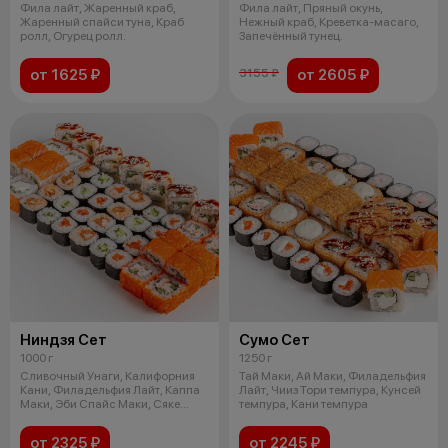
Фила лайт, Жаренный краб,
Фила лайт, Пряный окунь,
Жаренный спайси туна, Краб
Нежный краб, Креветка-масаго,
ролл, Огурец ролл.
Запечённый тунец.
от 1625 ₽
от 2605 ₽
3155 ₽
Ниндзя Сет
Сумо Сет
1000 г
1250 г
Сливочный Унаги, Калифорния
Тай Маки, Ай Маки, Филадельфия
Кани, Филадельфия Лайт, Каппа
Лайт, Чииз Тори темпура, Кунсей
Маки, Эби Спайс Маки, Сяке
темпура, Кани темпура
Маки
от 2325 ₽
от 2245 ₽