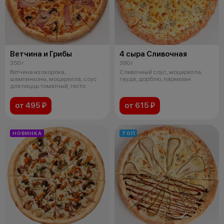
Ветчина и Грибы
4 сыра Сливочная
350 г
380 г
Ветчина из окорока,
Сливочный соус, моцарелла,
шампиньоны, моцарелла, соус
гауда, дорблю, пармезан
для пиццы томатный, тесто
от 495 ₽
от 615 ₽
НОВИНКА
ТОП