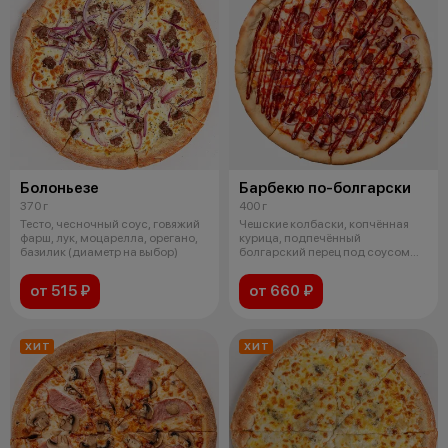
Болоньезе
Барбекю по-болгарски
370 г
400 г
Тесто, чесночный соус, говяжий
Чешские колбаски, копчённая
фарш, лук, моцарелла, орегано,
курица, подпечённый
базилик (диаметр на выбор)
болгарский перец под соусом
барбекю и сыро
от 515 ₽
от 660 ₽
ХИТ
ХИТ