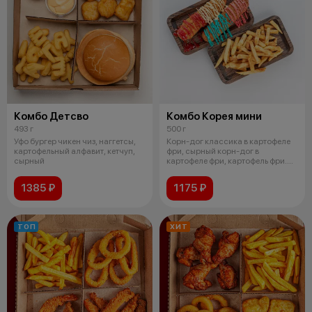
Комбо Детсво
Комбо Корея мини
493 г
500 г
Уфо бургер чикен чиз, наггетсы,
Корн-дог классика в картофеле
картофельный алфавит, кетчуп,
фри, сырный корн-дог в
сырный
картофеле фри, картофель фри.
Соус пр
1385 ₽
1175 ₽
ТОП
ХИТ