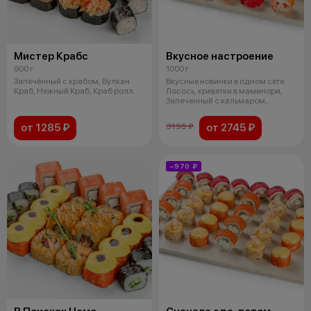
Мистер Крабс
Вкусное настроение
900 г
1000 г
Запечённый с крабом, Вулкан
Вкусные новинки в одном сете:
Краб, Нежный Краб, Краб ролл.
Лосось, креветки в маминори,
Запеченный с кальмаром,
Запечен
от 1285 ₽
от 2745 ₽
3195 ₽
−970 ₽