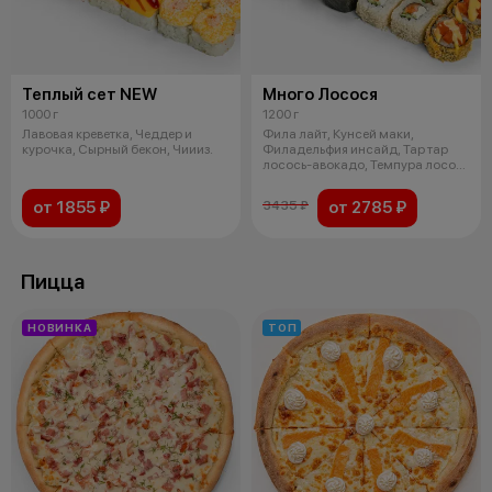
Теплый сет NEW
Много Лосося
1000 г
1200 г
Лавовая креветка, Чеддер и
Фила лайт, Кунсей маки,
курочка, Сырный бекон, Чиииз.
Филадельфия инсайд, Тар тар
лосось-авокадо, Темпура лосось
с мягки
от 1855 ₽
от 2785 ₽
3435 ₽
Пицца
НОВИНКА
ТОП