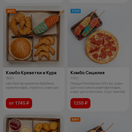
ХИТ
ТОП
Комбо Креветки и Кура
Комбо Сицилия
500 г
720 г
уфо бургер креветки барбекю,
Пицца Пепперони (25 см), корн-
креветки фри, стрипсы, корн дог.
дог классика в картофеле фри,
корн-дог классика. Соус приобр
от 1745 ₽
1255 ₽
ХИТ