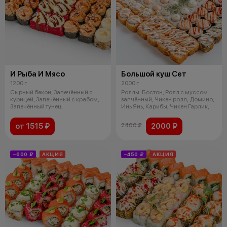
И Рыба И Мясо
Большой куш Сет
1200 г
2000 г
Сырный бекон, Запечённый с
Роллы: Бостон, Ролл с муссом
курицей, Запечённый с крабом,
запчённый, Чикен ролл, Домино,
Запечённый тунец.
Инь Янь, Карибы, Чикен Гарлик,
от 1515 ₽
2000 ₽
2400 ₽
−600 ₽
АКЦИЯ
−450 ₽
АКЦИЯ