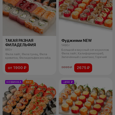
ТАКАЯ РАЗНАЯ
Фуджиями NEW
ФИЛАДЕЛЬФИЯ
1490 г
860 г
Большой и вкусный сет из роллов
Фила лайт, Калифорния краб,
Фила лайт, Фила тунец, Фила
Запечённый с шиитаке, Горячий
креветка, Филадельфия инсайд
от 1900 ₽
2675 ₽
3095 ₽
НОВИНКА
ХИТ
−450 ₽