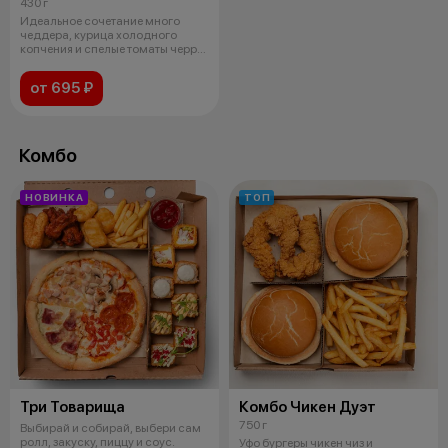
430 г
Идеальное сочетание много
чеддера, курица холодного
копчения и спелые томаты черри,
что мо
от 695 ₽
Комбо
НОВИНКА
ТОП
Три Товарища
Комбо Чикен Дуэт
750 г
Выбирай и собирай, выбери сам
ролл, закуску, пиццу и соус.
Уфо бургеры чикен чиз и