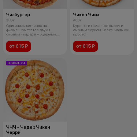
Чизбургер
Чикен Чииз
380 г
400 г
Оригинальная пицца на
Курочка и томат под сыром и
фирменном тесте с двумя
сырным соусом. Всё гениальное
сырами чеддер и моцарелла,
просто)
говяжьим фаршем,
от 615 ₽
от 615 ₽
НОВИНКА
ЧЧЧ - Чедер Чикен
Черри