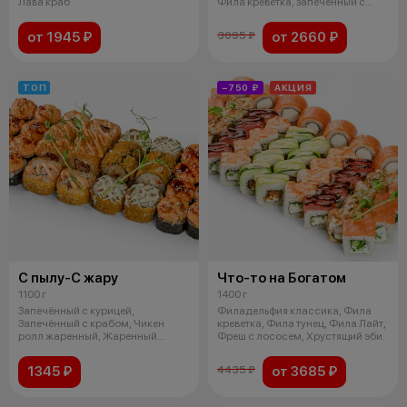
Лава краб
Фила креветка, запечённый с
куриц
от 1945 ₽
от 2660 ₽
3095 ₽
ТОП
−750 ₽
АКЦИЯ
С пылу-С жару
Что-то на Богатом
1100 г
1400 г
Запечённый с курицей,
Филадельфия классика, Фила
Запечённый с крабом, Чикен
креветка, Фила тунец, Фила Лайт,
ролл жаренный, Жаренный
Фреш с лососем, Хрустящий эби.
спайси туна.
1345 ₽
от 3685 ₽
4435 ₽