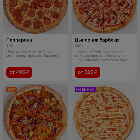
Пепперони
Цыпленок барбекю
360 г
390 г
Пепперони, томатный соус,
Подкопченная кура, бекон с
моцарелла, орегано, базилик
добавлением красного лука и
шампиньонов, густо посыпана
моцарел
от 495 ₽
от 585 ₽
ХИТ
НОВИНКА