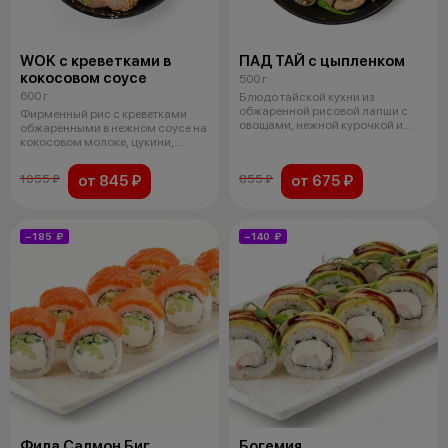
WOK с креветками в
ПАД ТАЙ с цыпленком
кокосовом соусе
500 г
600 г
Блюдо тайской кухни из
обжаренной рисовой лапши с
Фирменный рис с креветками
овощами, нежной курочкой и
обжаренными в нежном соусе на
ароматным соу
кокосовом молоке, цукини,
бакла
от 845 ₽
от 675 ₽
1055 ₽
855 ₽
−185 ₽
−140 ₽
Фила Салмон Биг
Богемия