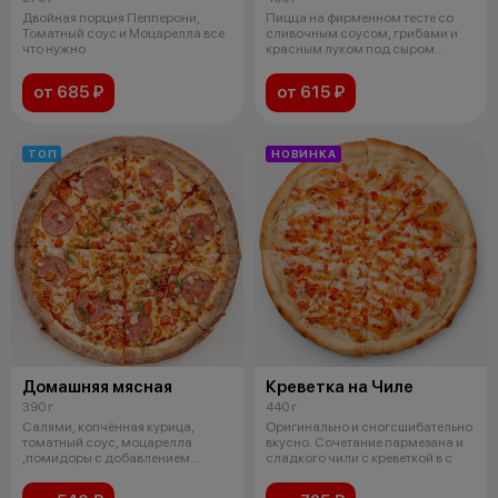
Двойная порция Пепперони,
Пицца на фирменном тесте со
Томатный соус и Моцарелла все
сливочным соусом, грибами и
что нужно
красным луком под сыром
моцарелла
от 685 ₽
от 615 ₽
ТОП
НОВИНКА
Домашняя мясная
Креветка на Чиле
390 г
440 г
Салями, копчённая курица,
Оригинально и сногсшибательно
томатный соус, моцарелла
вкусно. Сочетание пармезана и
,помидоры с добавлением
сладкого чили с креветкой в с
свежей зелени