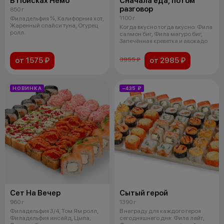
В Поисках Немо
Сначала еда, потом
разговор
850 г
1100 г
Филадельфия ¾, Калифорния хот,
Жаренный спайси туна, Огурец
Когда вкусно тогда вкусно: Фила
ролл.
салмон биг, Фила магуро биг,
Запечённая креветка и авокадо
от 1575 ₽
от 2985 ₽
3955 ₽
НОВИНКА
−435 ₽
Сет На Вечер
Сытый герой
960 г
1390 г
Филадельфия 3/4, Том Ям ролл,
В награду для каждого героя
Филадельфия инсайд, Цыпа,
сегодняшнего дня: Фила лайт,