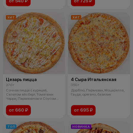
от 540 ₽
от 725 ₽
ХИТ
ХИТ
Цезарь пицца
4 Сыра Итальянская
370 г
350 г
Сочная пицца с курицей,
Дорблю, Пармезан, Моцарелла,
Салатом айсберг, Томатами
Гауда, орегано, базилик
Черри, Пармезаном и Соусом
Цезарь
от 660 ₽
от 695 ₽
ТОП
НОВИНКА