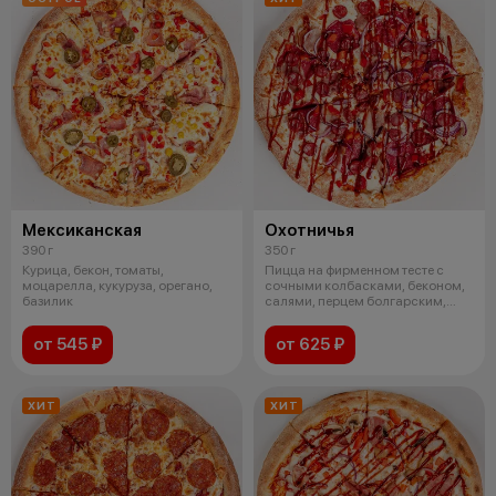
Мексиканская
Охотничья
390 г
350 г
Курица, бекон, томаты,
Пицца на фирменном тесте с
моцарелла, кукуруза, орегано,
сочными колбасками, беконом,
базилик
салями, перцем болгарским,
красным
от 545 ₽
от 625 ₽
ХИТ
ХИТ