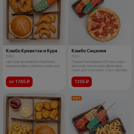
Комбо Креветки и Кура
Комбо Сицилия
500 г
720 г
уфо бургер креветки барбекю,
Пицца Пепперони (25 см), корн-
креветки фри, стрипсы, корн дог.
дог классика в картофеле фри,
корн-дог классика. Соус приобр
от 1745 ₽
1255 ₽
ХИТ