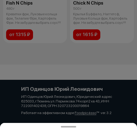
Fish N Chips
Chick N Chips
480 г
500 г
Креветки фри, Луковые кольца
Крылья Буффало, Наггетсф,
фри, Тилапия Фри, Картофель
Луковые Кольца фри, Картофель
Фри. Не забудьте выбрать соус!!!
фри. Не забудте выбрать соус!!!
от 1315 ₽
от 1615 ₽
ИП Одинцов Юрий Леонидович
ИП Одинцов Юрий Леонидович, Юридический адрес
625033, г.Тюмень ул. Пермякова 74 корп2 кв 43, ИНН
722001402438, ОГРН 320723200019864
Работает на эффективном ядре
Foodpicásso
ver. 3.2