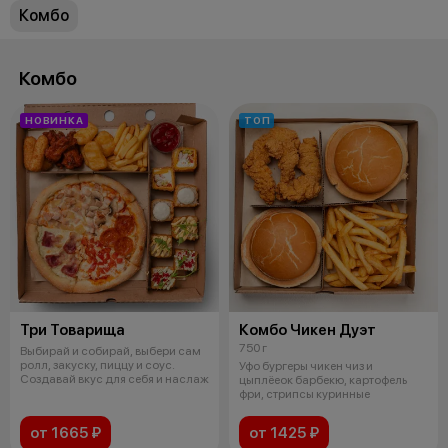
Комбо
Комбо
НОВИНКА
ТОП
Три Товарища
Комбо Чикен Дуэт
750 г
Выбирай и собирай, выбери сам
ролл, закуску, пиццу и соус.
Уфо бургеры чикен чиз и
Создавай вкус для себя и наслаж
цыплёеок барбекю, картофель
фри, стрипсы куринные
от 1665 ₽
от 1425 ₽