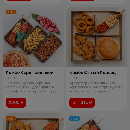
ХИТ
Комбо Корея большой
Комбо Сытый Кореец
1300 г
628 г
Поп-корн курица, корн-дог
Уфо бургер корейский чикен,
классика, корн-дог сырный в
корн дог сырный ив фри, луковые
картофеле фри, картофель фри,
кольца, стрипсы куринные
пицца
2365 ₽
от 1315 ₽
ХИТ
ТОП