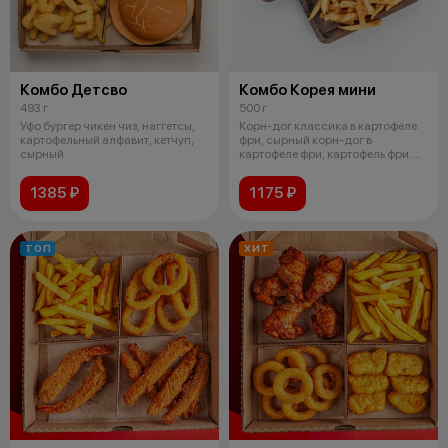
Комбо Детсво
Комбо Корея мини
493 г
500 г
Уфо бургер чикен чиз, наггетсы,
Корн-дог классика в картофеле
картофельный алфавит, кетчуп,
фри, сырный корн-дог в
сырный
картофеле фри, картофель фри.
Соус пр
1385 ₽
1175 ₽
ТОП
ХИТ