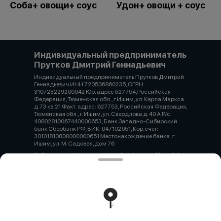
Соба+ овощи+ соус
Удон+ овощи + соус
Индивидуальный предприниматель
Прутков Дмитрий Геннадьевич
Индивидуальный предприниматель Прутков Дмитрий
Геннадьевич ИНН 720506860235, ОГРН
310723229200042 Юр. адрес 627754,Российская
Федерация, Тюменская обл., г.Ишим, ул. Карла Маркса
д.73 кв.21 Факт. адрес: 627753, Российская Федерация,
Тюменская обл., г. Ишим, ул. Свердлова д. 40 А Р/с:
40802810067440000653, Банк:Западно-Сибирский
банк Сбербанк РФ, БИК: 047102651, Кор.счет:
30101810800000000651 Местонахождение банка: г.
Ишим, ул. М. Садовая, дом 76
Работает на эффективном ядре
Foodpicásso
ver. 3.2
Политика конфиденциальности
Публичная оферта