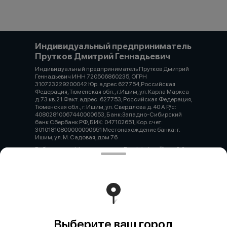
Индивидуальный предприниматель
Прутков Дмитрий Геннадьевич
Индивидуальный предприниматель Прутков Дмитрий
Геннадьевич ИНН 720506860235, ОГРН
310723229200042 Юр. адрес 627754,Российская
Федерация, Тюменская обл., г.Ишим, ул. Карла Маркса
д.73 кв.21 Факт. адрес: 627753, Российская Федерация,
Тюменская обл., г. Ишим, ул. Свердлова д. 40 А Р/с:
40802810067440000653, Банк:Западно-Сибирский
банк Сбербанк РФ, БИК: 047102651, Кор.счет:
30101810800000000651 Местонахождение банка: г.
Ишим, ул. М. Садовая, дом 76
Работает на эффективном ядре
Foodpicásso
ver. 3.2
Политика конфиденциальности
Публичная оферта
Выберите ваш город