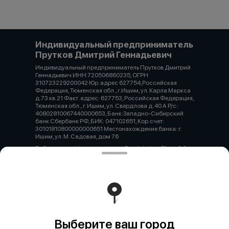
Индивидуальный предприниматель
Прутков Дмитрий Геннадьевич
Индивидуальный предприниматель Прутков Дмитрий
Геннадьевич ИНН 720506860235, ОГРН
310723229200042 Юр. адрес 627754,Российская
Федерация, Тюменская обл., г.Ишим, ул. Карла Маркса
д.73 кв.21 Факт. адрес: 627753, Российская Федерация,
Тюменская обл., г. Ишим, ул. Свердлова д. 40 А Р/с:
40802810067440000653, Банк:Западно-Сибирский
банк Сбербанк РФ, БИК: 047102651, Кор.счет:
30101810800000000651 Местонахождение банка: г.
Ишим, ул. М. Садовая, дом 76
Работает на эффективном ядре
Foodpicásso
ver. 3.2
Политика конфиденциальности
Публичная оферта
Выберите ваш город