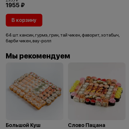
1955 ₽
В корзину
64 шт. кансин, гурмэ, грин, тай чикен, фаворит, хотабыч,
барби чикен, вау-ролл
Мы рекомендуем
Большой Куш
Слово Пацана