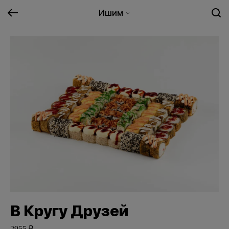
Ишим
В Кругу Друзей
2955 ₽