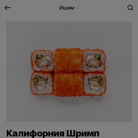
Ишим
Калифорния Шримп