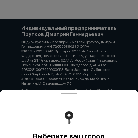
Индивидуальный предприниматель
Прутков Дмитрий Геннадьевич
Индивидуальный предприниматель Прутков Дмитрий
Геннадьевич ИНН 720506860235, ОГРН
310723229200042 Юр. адрес 627754,Российская
Федерация, Тюменская обл., г.Ишим, ул. Карла Маркса
д.73 кв.21 Факт. адрес: 627753, Российская Федерация,
Тюменская обл., г. Ишим, ул. Свердлова д. 40 А Р/с:
40802810067440000653, Банк:Западно-Сибирский
банк Сбербанк РФ, БИК: 047102651, Кор.счет:
30101810800000000651 Местонахождение банка: г.
Ишим, ул. М. Садовая, дом 76
Работает на эффективном ядре
Foodpicásso
ver. 3.2
Политика конфиденциальности
Публичная оферта
Выберите ваш город