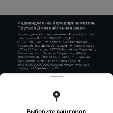
Индивидуальный предприниматель
Прутков Дмитрий Геннадьевич
Индивидуальный предприниматель Прутков Дмитрий
Геннадьевич ИНН 720506860235, ОГРН
310723229200042 Юр. адрес 627754,Российская
Федерация, Тюменская обл., г.Ишим, ул. Карла Маркса
д.73 кв.21 Факт. адрес: 627753, Российская Федерация,
Тюменская обл., г. Ишим, ул. Свердлова д. 40 А Р/с:
40802810067440000653, Банк:Западно-Сибирский
банк Сбербанк РФ, БИК: 047102651, Кор.счет:
30101810800000000651 Местонахождение банка: г.
Ишим, ул. М. Садовая, дом 76
Работает на эффективном ядре
Foodpicásso
ver. 3.2
Политика конфиденциальности
Публичная оферта
Выберите ваш город