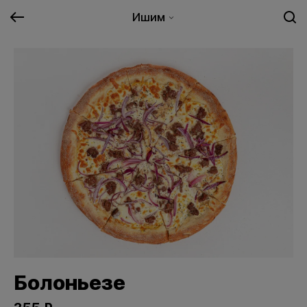
Ишим
Болоньезе