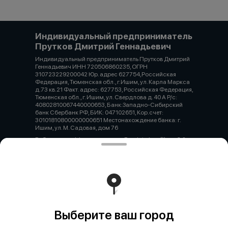
Индивидуальный предприниматель
Прутков Дмитрий Геннадьевич
Индивидуальный предприниматель Прутков Дмитрий
Геннадьевич ИНН 720506860235, ОГРН
310723229200042 Юр. адрес 627754,Российская
Федерация, Тюменская обл., г.Ишим, ул. Карла Маркса
д.73 кв.21 Факт. адрес: 627753, Российская Федерация,
Тюменская обл., г. Ишим, ул. Свердлова д. 40 А Р/с:
40802810067440000653, Банк:Западно-Сибирский
банк Сбербанк РФ, БИК: 047102651, Кор.счет:
30101810800000000651 Местонахождение банка: г.
Ишим, ул. М. Садовая, дом 76
Работает на эффективном ядре
Foodpicásso
ver. 3.2
Политика конфиденциальности
Публичная оферта
Выберите ваш город