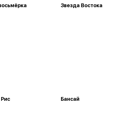
восьмёрка
Звезда Востока
 Рис
Бансай