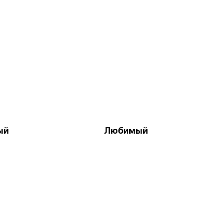
ый
Любимый