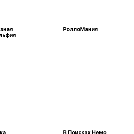
азная
РоллоМания
льфия
ка
В Поисках Немо