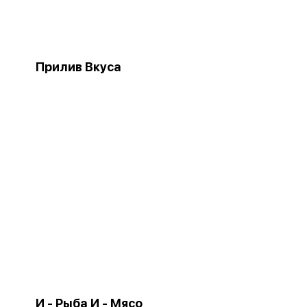
Прилив Вкуса
И - Рыба И - Мясо