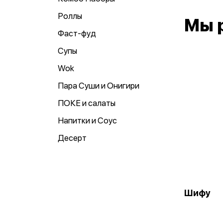
Роллы
Мы 
Фаст-фуд
Супы
Wok
Пара Суши и Онигири
ПОКЕ и салаты
Напитки и Соус
Десерт
Шифу