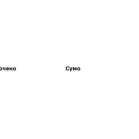
ючено
Сумо