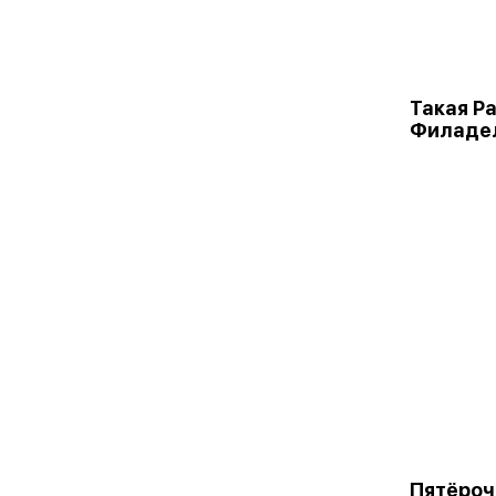
Такая Р
Филаде
Пятёроч