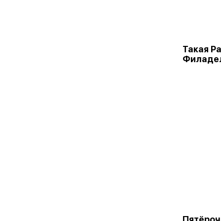
Такая Р
Филаде
Пятёроч