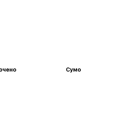
ючено
Сумо