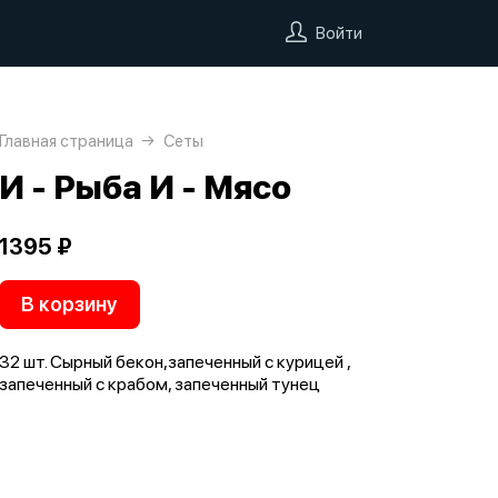
Войти
Главная страница
Сеты
И - Рыба И - Мясо
1395 ₽
В корзину
32 шт. Сырный бекон,запеченный с курицей ,
запеченный с крабом, запеченный тунец