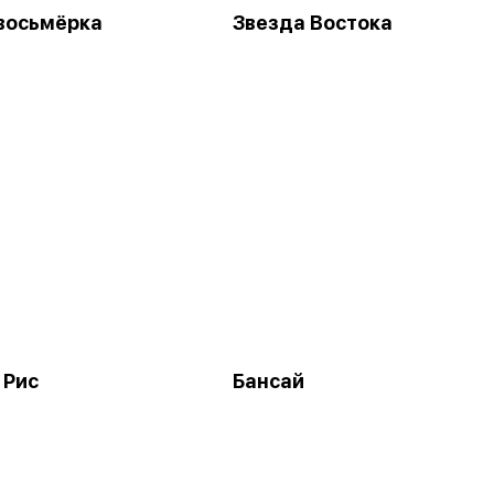
восьмёрка
Звезда Востока
 Рис
Бансай