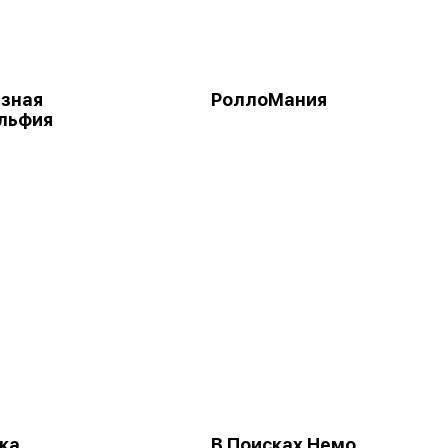
азная
РоллоМания
льфия
ка
В Поисках Немо