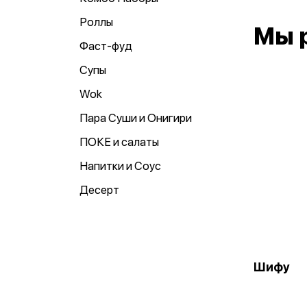
Роллы
Мы 
Фаст-фуд
Супы
Wok
Пара Суши и Онигири
ПОКЕ и салаты
Напитки и Соус
Десерт
Шифу