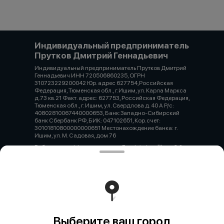
Индивидуальный предприниматель
Прутков Дмитрий Геннадьевич
Индивидуальный предприниматель Прутков Дмитрий
Геннадьевич ИНН 720506860235, ОГРН
310723229200042 Юр. адрес 627754,Российская
Федерация, Тюменская обл., г.Ишим, ул. Карла Маркса
д.73 кв.21 Факт. адрес: 627753, Российская Федерация,
Тюменская обл., г. Ишим, ул. Свердлова д. 40 А Р/с:
40802810067440000653, Банк:Западно-Сибирский
банк Сбербанк РФ, БИК: 047102651, Кор.счет:
30101810800000000651 Местонахождение банка: г.
Ишим, ул. М. Садовая, дом 76
Работает на эффективном ядре
Foodpicásso
ver. 3.2
Политика конфиденциальности
Публичная оферта
Выберите ваш город