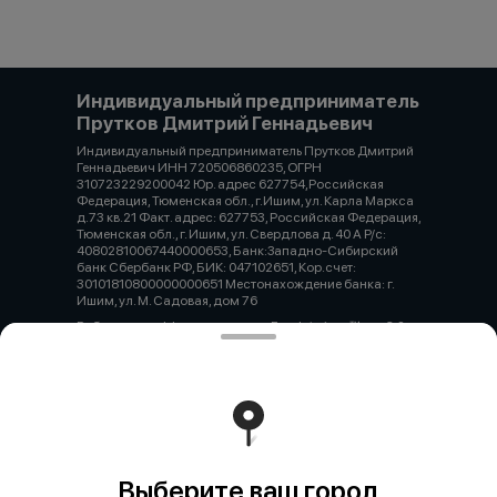
Индивидуальный предприниматель
Прутков Дмитрий Геннадьевич
Индивидуальный предприниматель Прутков Дмитрий
Геннадьевич ИНН 720506860235, ОГРН
310723229200042 Юр. адрес 627754,Российская
Федерация, Тюменская обл., г.Ишим, ул. Карла Маркса
д.73 кв.21 Факт. адрес: 627753, Российская Федерация,
Тюменская обл., г. Ишим, ул. Свердлова д. 40 А Р/с:
40802810067440000653, Банк:Западно-Сибирский
банк Сбербанк РФ, БИК: 047102651, Кор.счет:
30101810800000000651 Местонахождение банка: г.
Ишим, ул. М. Садовая, дом 76
Работает на эффективном ядре
Foodpicásso
ver. 3.2
Политика конфиденциальности
Публичная оферта
Выберите ваш город