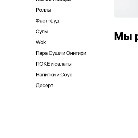
Роллы
Фаст-фуд
Супы
Мы 
Wok
Пара Суши и Онигири
ПОКЕ и салаты
Напитки и Соус
Десерт