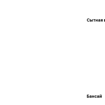
Сытная 
Бансай