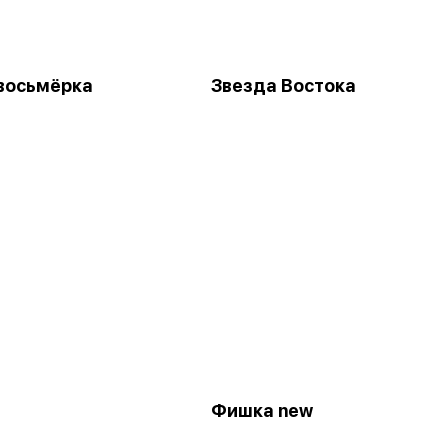
восьмёрка
Звезда Востока
Фишка new