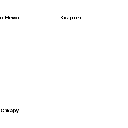
ах Немо
Квартет
 С жару