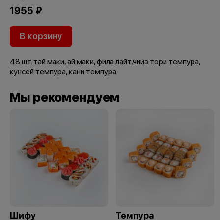
1955 ₽
В корзину
48 шт. тай маки, ай маки, фила лайт,чииз тори темпура,
кунсей темпура, кани темпура
Мы рекомендуем
Шифу
Темпура