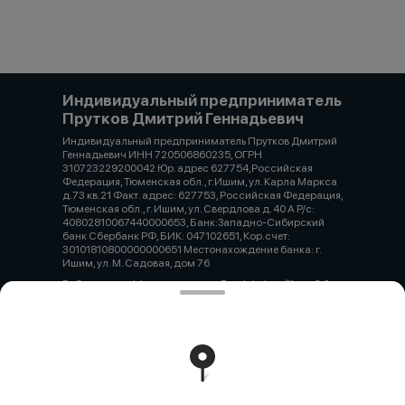
Индивидуальный предприниматель
Прутков Дмитрий Геннадьевич
Индивидуальный предприниматель Прутков Дмитрий
Геннадьевич ИНН 720506860235, ОГРН
310723229200042 Юр. адрес 627754,Российская
Федерация, Тюменская обл., г.Ишим, ул. Карла Маркса
д.73 кв.21 Факт. адрес: 627753, Российская Федерация,
Тюменская обл., г. Ишим, ул. Свердлова д. 40 А Р/с:
40802810067440000653, Банк:Западно-Сибирский
банк Сбербанк РФ, БИК: 047102651, Кор.счет:
30101810800000000651 Местонахождение банка: г.
Ишим, ул. М. Садовая, дом 76
Работает на эффективном ядре
Foodpicásso
ver. 3.2
Политика конфиденциальности
Публичная оферта