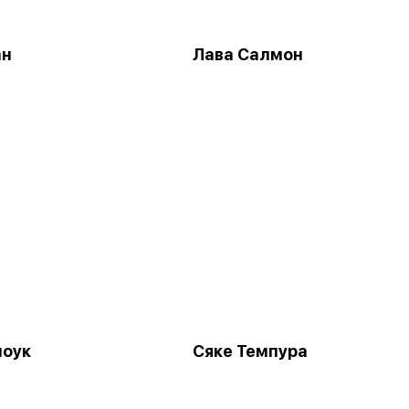
ан
Лава Салмон
моук
Сяке Темпура