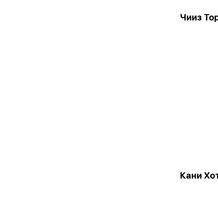
Чииз То
Кани Хо