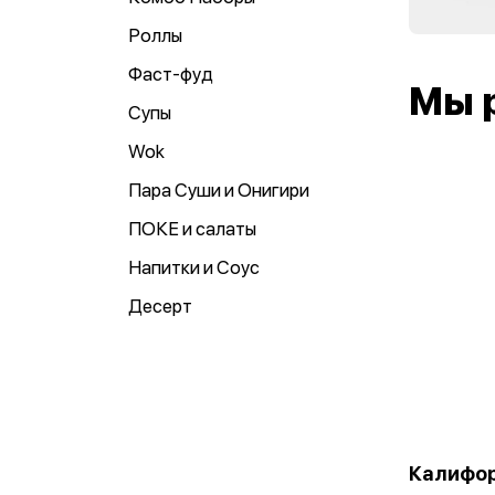
Роллы
Фаст-фуд
Мы 
Супы
Wok
Пара Суши и Онигири
ПОКЕ и салаты
Напитки и Соус
Десерт
Калифо