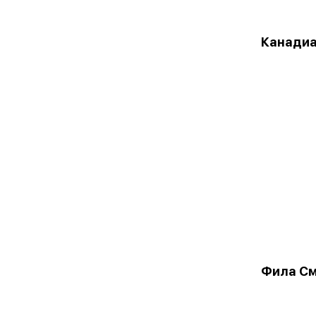
Канади
Фила С