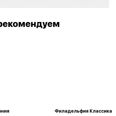
рекомендуем
рния
Филадельфия Классика