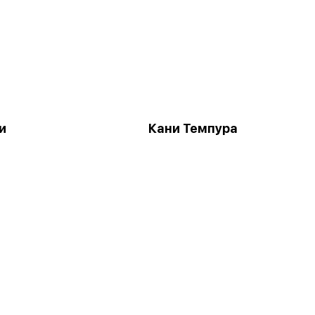
и
Кани Темпура