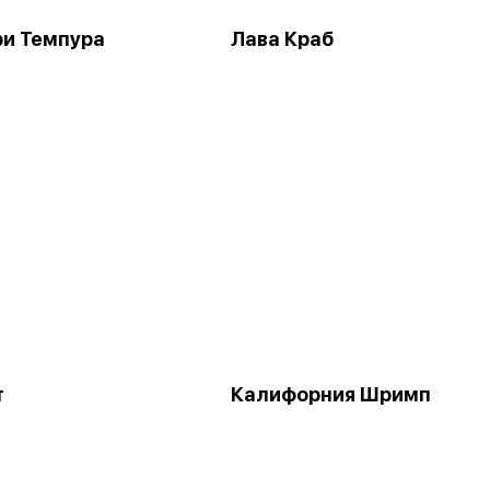
ри Темпура
Лава Краб
т
Калифорния Шримп